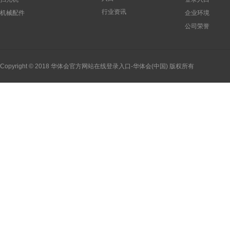
行业资讯
机械配件
企业环境
公司荣誉
Copyright © 2018 华体会官方网站在线登录入口-华体会(中国) 版权所有