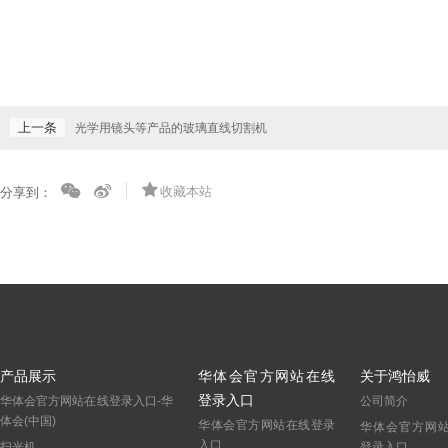
上一条
光学用镜头等产品的玻璃直线切割机
收藏本站
分享到：
产品展示
华体会官方网站在线
关于鸿怡威
登录入口
华体会官方网站在线登录入口-华
公司简介
体会(中国)
华体会官方网站在线登录
华体会官方网
入口
扫光机
登录入口