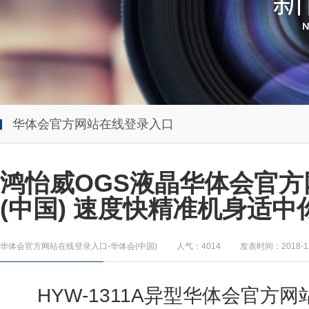
华体会官方网站在线登录入口
鸿怡威OGS液晶华体会官方
(中国) 速度快精准机身适
华体会官方网站在线登录入口-华体会(中国)
人气：4014
发表时间：2018-12
HYW-1311A
异型
华体会官方网站