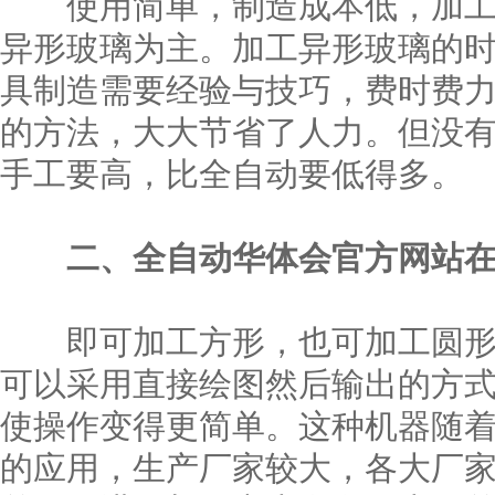
使用简单，制造成本低，加工
异形玻璃为主。加工异形玻璃的
具制造需要经验与技巧，费时费力
的方法，大大节省了人力。但没
手工要高，比全自动要低得多。
二、全自动华体会官方网站在线
即可加工方形，也可加工圆形
可以采用直接绘图然后输出的方
使操作变得更简单。这种机器随
的应用，生产厂家较大，各大厂