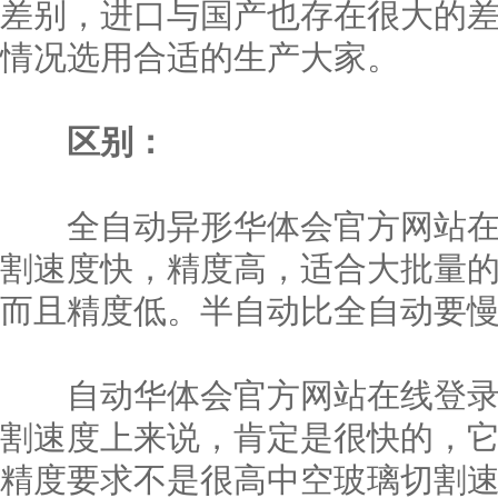
差别，进口与国产也存在很大的
情况选用合适的生产大家。
区别：
全自动异形华体会官方网站在线登
割速度快，精度高，适合大批量
而且精度低。半自动比全自动要
自动华体会官方网站在线登录入口
割速度上来说，肯定是很快的，它的
精度要求不是很高中空玻璃切割