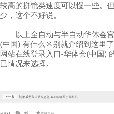
较高的拼镜类速度可以慢一些。
少，这个不好说。
以上全自动与半自动华体会官方
(中国) 有什么区别就介绍到这里
网站在线登录入口-华体会(中国)
已情况来选择。
上一条
鸿怡威元宵佳节实惠型OGS玻璃圆形开料机
收藏本站
分享到：