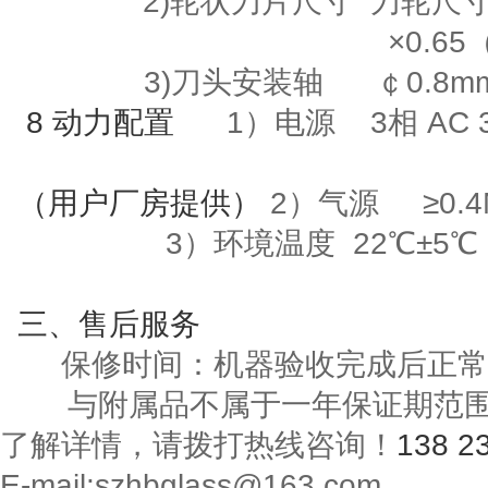
2)
轮状刀片尺寸
刀轮尺寸
×
0.65
3)刀头安装轴
￠
0.8m
8
动力配置
1）电源
3
相
AC 
（用户厂房提供）
2）气源
≥
0.
3
）环境温度
22
℃±
5
℃
三
、售后服务
保修时间：机器验收完成后正常
与附属品不属于一年保证期范
了解详情，请拨打热线咨询！
138 2
E-mail:szhbglass@163.com