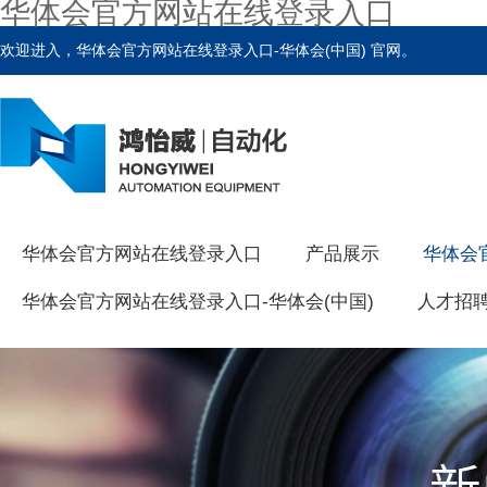
华体会官方网站在线登录入口
欢迎进入，华体会官方网站在线登录入口-华体会(中国) 官网。
华体会官方网站在线登录入口
产品展示
华体会
华体会官方网站在线登录入口-华体会(中国)
人才招