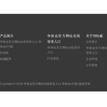
产品展示
华体会官方网站在线
关于鸿怡威
登录入口
华体会官方网站在线登录入口-华
公司简介
体会(中国)
华体会官方网站在线登录
华体会官方网
入口
扫光机
登录入口
行业资讯
机械配件
企业环境
公司荣誉
Copyright © 2018 华体会官方网站在线登录入口-华体会(中国) 版权所有