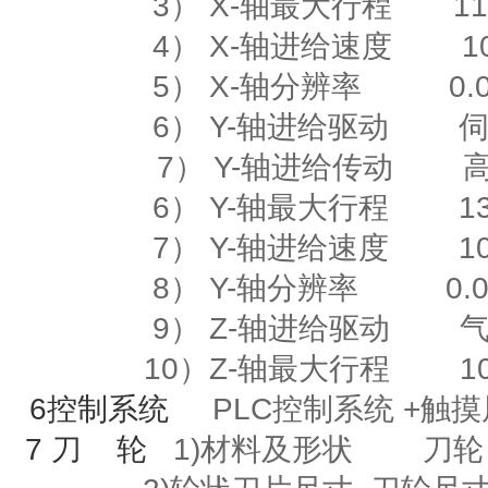
3）
X-
轴最大行程
118
4）
X-
轴进给速度
10m
5）
X-
轴分辨率
0.00
6）
Y-
轴进给驱动
7） Y-轴进给传动
6）
Y-
轴最大行程
135
7）
Y-
轴进给速度
10m
8）
Y-
轴分辨率
0.00
9）
Z-
轴进给驱动
10）
Z-
轴最大行程
10
6
控制系统
PLC控制系统
+
触
7
刀
轮
1)材料及形状
刀轮