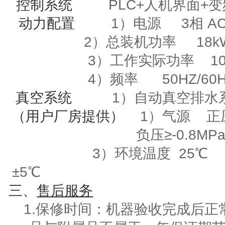
控制系统
PLC+人机界面
+
动力配置
1）电源
3
相
AC
2）总装机功率
18k
3）工作实际功率
10
4
）频率
50HZ/60H
真空系统
1
）自动真空排水
（用户厂房提供）
1）气源
正
负压≥
-0.8MPa
3
）环境温度
25
℃
±
5
℃
三、
售后服务
1.保修时间：机器验收完成后