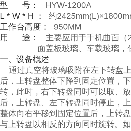
型
号：
HYW-1200A
L * W * H
：
约
2425mm(L)
×
1800m
工作台高度：
950MM
用
途：
主要应用于手机曲面（2.
面盖板玻璃、车载玻璃，
一、设备概述
通过真空将玻璃吸附在左下转盘
后，上转盘整体下降到固定位置，下
转，此时，右下转盘同时可以取、放
后，上转盘、左下转盘同时停止，上
整体向右平移到固定位置后，上转盘
与上转盘以相反的方向同时旋转。如