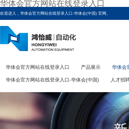
华体会官方网站在线登录入口
欢迎进入，华体会官方网站在线登录入口-华体会(中国) 官网。
华体会官方网站在线登录入口
产品展示
华体会
华体会官方网站在线登录入口-华体会(中国)
人才招