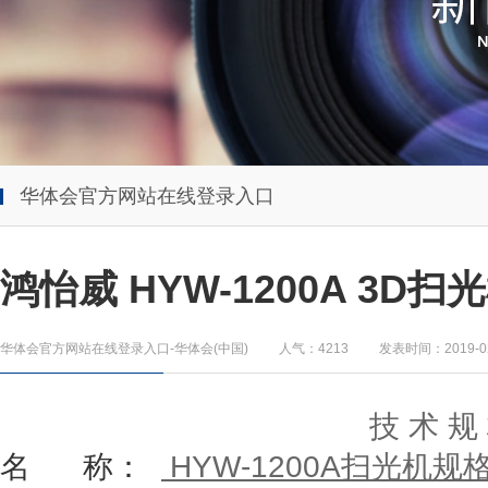
华体会官方网站在线登录入口
鸿怡威 HYW-1200A 3D扫
华体会官方网站在线登录入口-华体会(中国)
人气：4213
发表时间：2019-02
技 术 规
名
称：
HYW-1200A
扫光机规