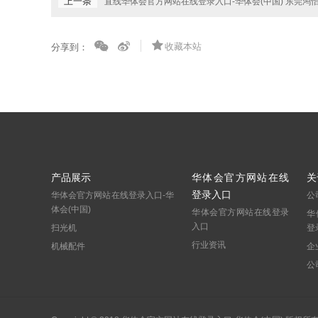
上一条
直线华体会官方网站在线登录入口-华体会(中国) 东莞鸿
收藏本站
分享到：
产品展示
华体会官方网站在线
关
登录入口
华体会官方网站在线登录入口-华
公
体会(中国)
华体会官方网站在线登录
华
入口
扫光机
登
行业资讯
机械配件
企
公