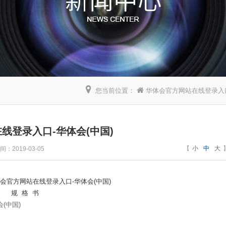
您当前位置：
华体会官方网站在线登录入
登录入口-华体会(中国)
【
小
中
大
：2019-03-05
会官方网站在线登录入口-华体会(中国)
规
格
书
(中国)