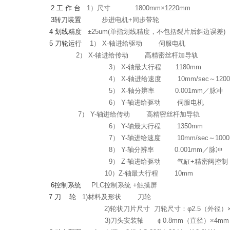
2
工
作
台
1
）尺寸
1800mm
×
1220mm
3
转刀装置
步进电机
+
同步带轮
4
划线精度
±
25um(
单指划线精度，不包括裂片后斜边误差
)
5
刀轮运行
1）
X-
轴进给驱动
伺服电机
2）
X-
轴进给传动
高精密丝杆加导轨
3）
X-
轴最大行程
1180mm
4）
X-
轴进给速度
10mm/sec
～
120
5）
X-
轴分辨率
0.001mm
／脉冲
6）
Y-
轴进给驱动
伺服电机
7） Y-轴进给传动
高精密丝杆加导轨
6）
Y-
轴最大行程
1350mm
7）
Y-
轴进给速度
10mm/sec
～
100
8）
Y-
轴分辨率
0.001mm
／脉冲
9）
Z-
轴进给驱动
气缸
+
精密阀控制
10）
Z-
轴最大行程
10mm
6
控制系统
PLC控制系统
+
触摸屏
7
刀
轮
1)材料及形状
刀轮
2)
轮状刀片尺寸
刀轮尺寸：φ
2.5
（外径）
3)刀头安装轴
￠
0.8mm
（直径）×
4mm