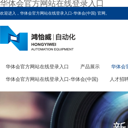
华体会官方网站在线登录入口
欢迎进入，华体会官方网站在线登录入口-华体会(中国) 官网。
华体会官方网站在线登录入口
产品展示
华体会
华体会官方网站在线登录入口-华体会(中国)
人才招