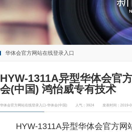
华体会官方网站在线登录入口
HYW-1311A异型华体会
会(中国) 鸿怡威专有技术
华体会官方网站在线登录入口-华体会(中国)
人气：3924
发表时间：2019-03
HYW-1311A
异型
华体会官方网站