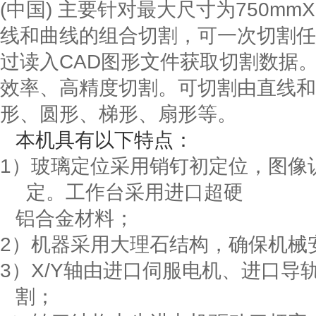
(中国) 主要针对最大尺寸为
750mmX
线和曲线的组合切割，可一次切割任
过读入
CAD
图形文件获取切割数据
效率、高精度切割。可切割由直线和
形、圆形、梯形、扇形等。
本机具有以下特点：
1
）
玻璃定位采用销钉初定位
，图像
定。工作台采用进口超硬
铝合金材料；
2
）机器采用大理石结构，确保机械
3
）
X/Y
轴由进口伺服电机、进口导
割；