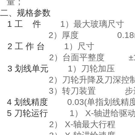
量；
二、规格参数
1
工
件
1）最大玻璃尺寸
2）厚度
0.1
2
工 作 台
1）尺寸
75
2）台面平整度
±
3
划线单元
1）刀轮加压
2）刀轮升降及刀深控
3）转刀装置
步
4
划线精度
0.03(单指划线
5
刀轮运行
1）
X-
轴进给驱
2）
X-
轴最大行程
65