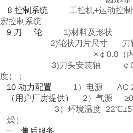
8
控制
系
统
工控机
+
运动控制
宏控制系统
9
刀
轮
1)材料及形状
2)
轮状刀片尺寸
刀
×￠
0.8
（
3)刀头安装轴
￠
度）；
10
动力配置
1）电源
AC 2
（用户厂房提供）
2）气源
≥
3
）环境温度
22
℃±
5
燥）
三
、售后服务