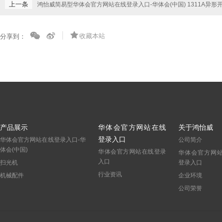
上一条
鸿怡威简易型华体会官方网站在线登录入口-华体会(中国) 1311A异形
收藏本站
分享到：
产品展示
华体会官方网站在线
关于鸿怡威
登录入口
华体会官方网站在线登录入口-华
公司简介
体会(中国)
华体会官方网站在线登录
华体会官方网
入口
扫光机
登录入口
行业资讯
机械配件
企业环境
公司荣誉