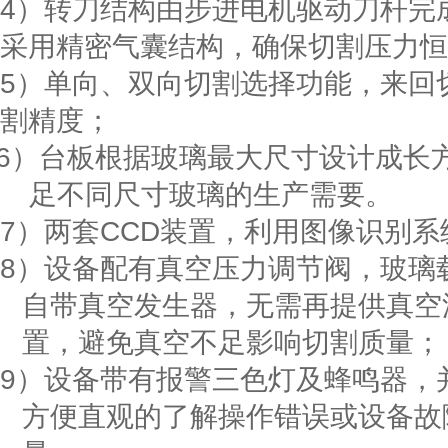
4
）转刀结构由步进电机驱动刀杆完
采用精密气囊结构，确保切割压力恒
5
）单向、双向切割选择功能，来回
割精度；
6
）台板根据玻璃最大尺寸设计成长
足不同尺寸玻璃的生产需要。
7
）两套
CCD
装置，利用图像识别系
8
）设备配有真空压力调节阀，玻璃
自带真空发生器，无需再提供真空
置，避免真空不足影响切割质量；
9
）设备带有报警三色灯及蜂鸣器，
方便直观的了解操作错误或设备故