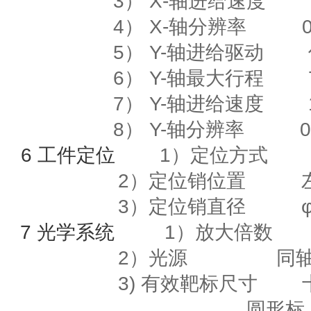
3）
X-
轴进给速度
10
4）
X-
轴分辨率
0.0
5）
Y-
轴进给驱动
6）
Y-
轴最大行程
75
7）
Y-
轴进给速度
10
8）
Y-
轴分辨率
0.0
6
工件定位
1）定位方式
2）定位销位置
3）定位销直径
7
光学系统
1）放大倍数
2）光源
同
3) 有效靶标尺寸
圆形标 