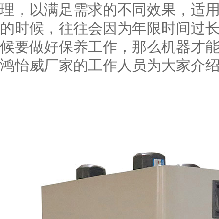
理，以满足需求的不同效果，适用
的时候，往往会因为年限时间过
候要做好保养工作，那么机器才
鸿怡威厂家的工作人员为大家介