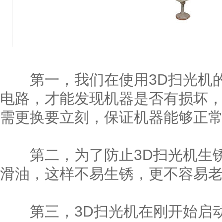
第一，我们在使用3D扫光机的
电路，才能发现机器是否有损坏
需更换要立刻，保证机器能够正
第二，为了防止3D扫光机生锈
滑油，这样不易生锈，更不容易
第三，3D扫光机在刚开始启动