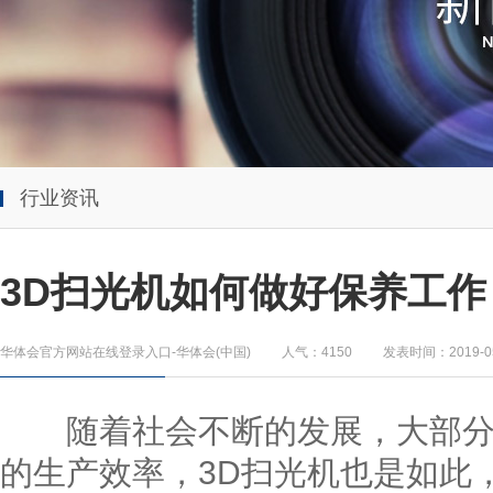
行业资讯
3D扫光机如何做好保养工作
华体会官方网站在线登录入口-华体会(中国)
人气：4150
发表时间：2019-05
随着社会不断的发展，大部分
的生产效率，
3D扫光机
也是如此