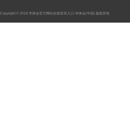
Copyright © 2018 华体会官方网站在线登录入口-华体会(中国) 版权所有