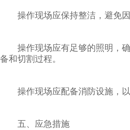
操作现场应保持整洁，避免因
操作现场应有足够的照明，确
备和切割过程。
操作现场应配备消防设施，以
五、应急措施