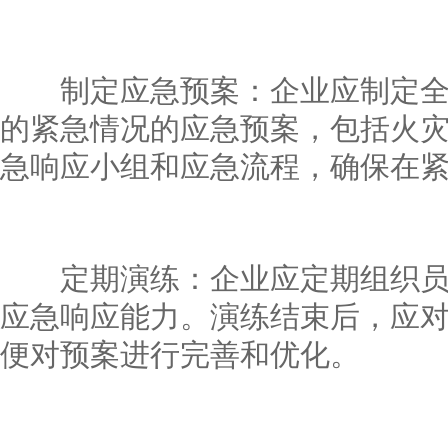
制定应急预案：企业应制定全
的紧急情况的应急预案，包括火
急响应小组和应急流程，确保在
定期演练：企业应定期组织员
应急响应能力。演练结束后，应
便对预案进行完善和优化。