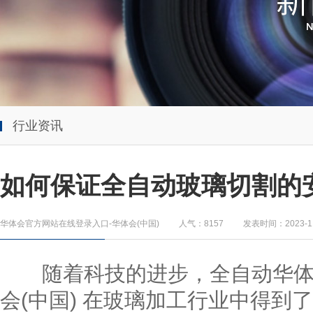
行业资讯
如何保证全自动玻璃切割的
华体会官方网站在线登录入口-华体会(中国)
人气：8157
发表时间：2023-11
随着科技的进步，全自动华体会
会(中国) 在玻璃加工行业中得到