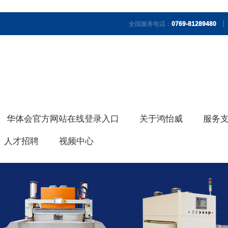
。
全国服务电话：
0769-81289480
华体会官方网站在线登录入口
关于鸿怡威
服务
人才招聘
视频中心