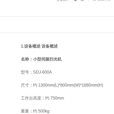
1.设备概述 设备概述
名称：小型伺服扫光机
型号：SDJ-600A
尺寸：约 1300mm(L)*800mm(W)*1680mm(H)
工作台高度：约 750mm
重量：约 500kg