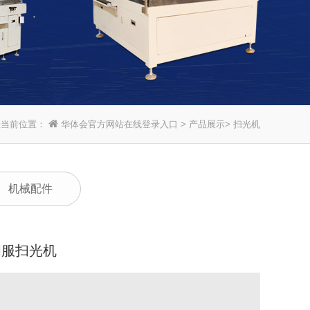
当前位置：
华体会官方网站在线登录入口
>
产品展示
>
扫光机
机械配件
伺服扫光机