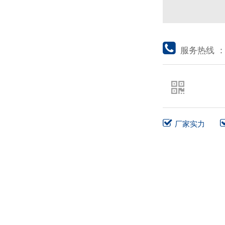
服务热线 
厂家实力