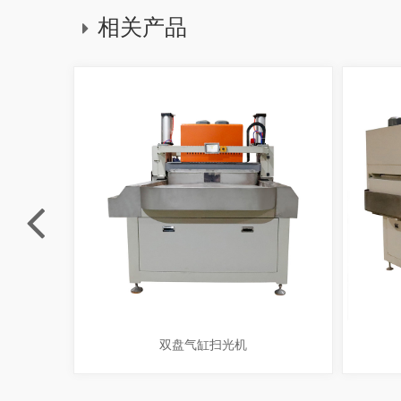
相关产品
双盘气缸扫光机