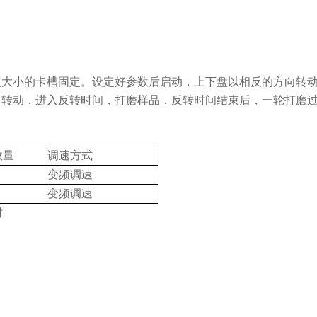
定大小的卡槽固定。设定好参数后启动，上下盘以相反的方向转
向转动，进入反转时间，打磨样品，反转时间结束后，一轮
打磨
数量
调速方式
变频调速
变频调速
时