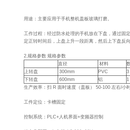
用途：主要应用于手机整机盖板玻璃打磨。
工作过程：经过防水处理的手机放在下盘，通过固
定正转时间后，上盘上升一段距离，然后上下盘反
2.规格参数 规格参数
直径
材料
上转盘
300mm
PVC
3
下转盘
600mm
铝
1
生产效率：扫 R 面时速度（盖板） 50-100 左右/小
工件定位：卡槽固定
控制系统：PLC+人机界面+变频器控制