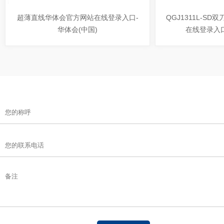
超薄直线华体会官方网站在线登录入口-
QGJ1311L-S
华体会(中国)
在线登录入口