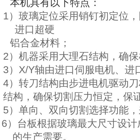
本机具有以下特点：
1
）玻璃定位采用销钉初定位，
进口超硬
铝合金材料；
2
）机器采用大理石结构，确保
3
）
X/Y
轴由进口伺服电机、进
4
）转刀结构由步进电机驱动刀
结构
，确保切割压力恒定，保
5
）单向、双向切割选择功能，
6
）台板根据玻璃最大尺寸设计
的生产需要。