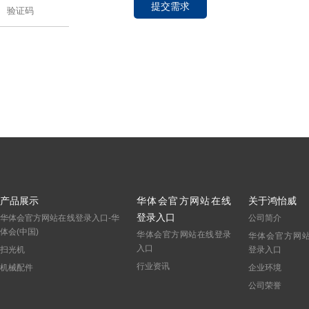
提交需求
产品展示
华体会官方网站在线
关于鸿怡威
登录入口
华体会官方网站在线登录入口-华
公司简介
体会(中国)
华体会官方网站在线登录
华体会官方网
入口
扫光机
登录入口
行业资讯
机械配件
企业环境
公司荣誉