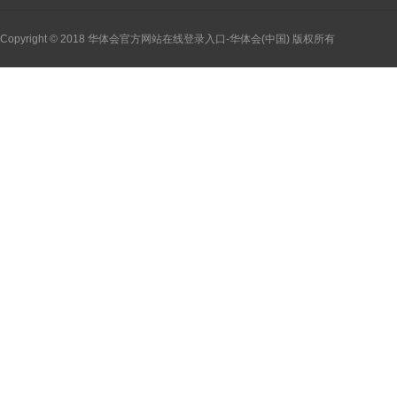
Copyright © 2018 华体会官方网站在线登录入口-华体会(中国) 版权所有